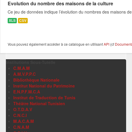
Evolution du nombre des maisons de la culture
Ce jeu de données indique l’évolution du nombres des maisons de 
XLS
CSV
Vous pouvez également accéder à ce catalogue en utilisant
API
(cf
Documentat
Institutions Sous-Tutelle
C.M.A.M
A.M.V.P.P.C
Bibliothèque Nationale
Institut National du Patrimoine
E.N.P.F.M.C.A
Institut de Traduction de Tunis
Théâtre National Tunisien
O.T.D.A.V
C.N.C.I
M.A.C.A.M
C.N.A.M