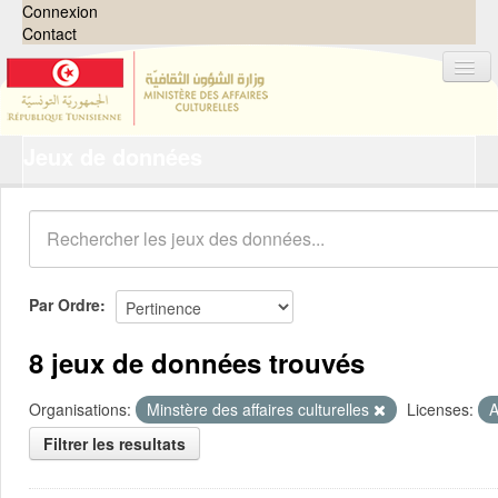
Connexion
Contact
Jeux de données
Jeux de données
Organisations
Groupes
Demandes
0
Par Ordre
À propos
8 jeux de données trouvés
Organisations:
Minstère des affaires culturelles
Licenses:
A
Filtrer les resultats