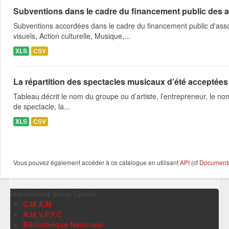
Subventions dans le cadre du financement public des a
Subventions accordées dans le cadre du financement public d'asso
visuels, Action culturelle, Musique,...
XLS
CSV
La répartition des spectacles musicaux d’été acceptées
Tableau décrit le nom du groupe ou d’artiste, l’entrepreneur, le nom
de spectacle, la...
XLS
CSV
Vous pouvez également accéder à ce catalogue en utilisant
API
(cf
Documentat
Institutions Sous-Tutelle
C.M.A.M
A.M.V.P.P.C
Bibliothèque Nationale