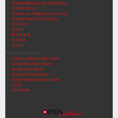
Institut National du Patrimoine
E.N.P.F.M.C.A
Institut de Traduction de Tunis
Théâtre National Tunisien
O.T.D.A.V
C.N.C.I
M.A.C.A.M
C.N.A.M
C.C.I.H
Politique Open Data
Cadre juridique Open Data
Circulaires Open Data
Guide Open Data
Licence d'utilisation
Portail National Open Data
F.A.Q
API CKAN