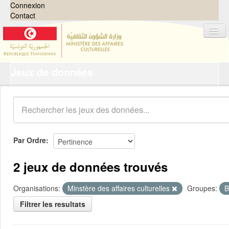
Connexion
Contact
Jeux de données
Jeux de données
Organisations
Groupes
Demandes
0
Par Ordre
À propos
2 jeux de données trouvés
Organisations:
Minstère des affaires culturelles
Groupes:
B
Filtrer les resultats