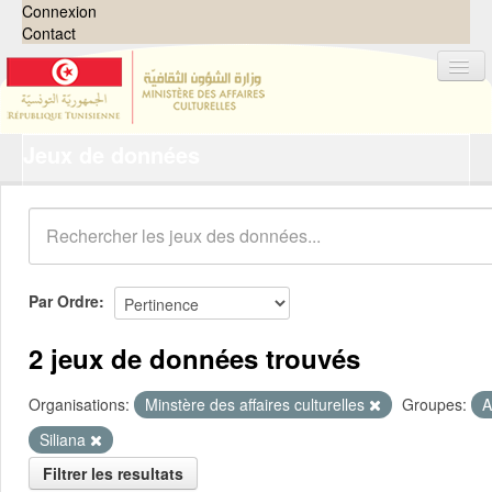
Connexion
Contact
Jeux de données
Jeux de données
Organisations
Groupes
Demandes
0
Par Ordre
À propos
2 jeux de données trouvés
Organisations:
Minstère des affaires culturelles
Groupes:
A
Siliana
Filtrer les resultats