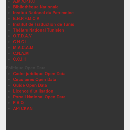
A.M.V.P.P.C
Bibliothèque Nationale
Institut National du Patrimoine
E.N.P.F.M.C.A
Institut de Traduction de Tunis
Théâtre National Tunisien
O.T.D.A.V
C.N.C.I
M.A.C.A.M
C.N.A.M
C.C.I.H
Politique Open Data
Cadre juridique Open Data
Circulaires Open Data
Guide Open Data
Licence d'utilisation
Portail National Open Data
F.A.Q
API CKAN