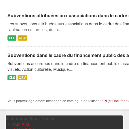
Subventions attribuées aux associations dans le cadre
Les subventions attribuées aux associations dans le cadre des fina
l’animation culturelles, de la...
XLS
CSV
Subventions dans le cadre du financement public des a
Subventions accordées dans le cadre du financement public d'asso
visuels, Action culturelle, Musique,...
XLS
CSV
Vous pouvez également accéder à ce catalogue en utilisant
API
(cf
Documentat
Institutions Sous-Tutelle
C.M.A.M