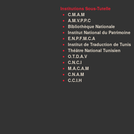
Institutions Sous-Tutelle
C.M.A.M
A.M.V.P.P.C
Bibliothèque Nationale
Institut National du Patrimoine
E.N.P.F.M.C.A
Institut de Traduction de Tunis
Théâtre National Tunisien
O.T.D.A.V
C.N.C.I
M.A.C.A.M
C.N.A.M
C.C.I.H