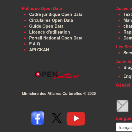
Politique Open Data
Accès à
Cadre juridique Open Data
Text
Circulaires Open Data
Manu
Guide Open Data
char
Licence d'utilisation
Rapp
Portail National Open Data
Dem
F.A.Q
Les Ser
API CKAN
Serv
Activit
Blo
Enq
Généré 
Ministère des Affaires Culturelles ©
2026
Langue