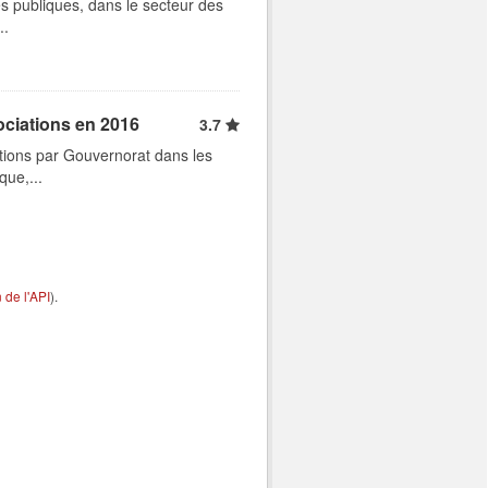
s publiques, dans le secteur des
..
ociations en 2016
3.7
tions par Gouvernorat dans les
que,...
de l'API
).