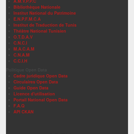
A.M.V.P.P.C
Bibliothèque Nationale
Institut National du Patrimoine
E.N.P.F.M.C.A
Institut de Traduction de Tunis
Théâtre National Tunisien
O.T.D.A.V
C.N.C.I
M.A.C.A.M
C.N.A.M
C.C.I.H
Politique Open Data
Cadre juridique Open Data
Circulaires Open Data
Guide Open Data
Licence d'utilisation
Portail National Open Data
F.A.Q
API CKAN