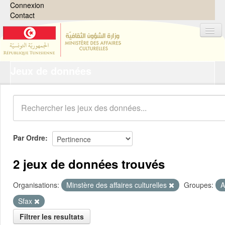
Connexion
Contact
Jeux de données
Jeux de données
Organisations
Groupes
Demandes
0
Par Ordre
À propos
2 jeux de données trouvés
Organisations:
Minstère des affaires culturelles
Groupes:
A
Sfax
Filtrer les resultats