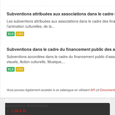
Subventions attribuées aux associations dans le cadre
Les subventions attribuées aux associations dans le cadre des fina
l’animation culturelles, de la...
XLS
CSV
Subventions dans le cadre du financement public des a
Subventions accordées dans le cadre du financement public d'asso
visuels, Action culturelle, Musique,...
XLS
CSV
Vous pouvez également accéder à ce catalogue en utilisant
API
(cf
Documentat
Institutions Sous-Tutelle
C.M.A.M