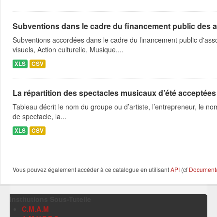
Subventions dans le cadre du financement public des a
Subventions accordées dans le cadre du financement public d'asso
visuels, Action culturelle, Musique,...
XLS
CSV
La répartition des spectacles musicaux d’été acceptées
Tableau décrit le nom du groupe ou d’artiste, l’entrepreneur, le nom
de spectacle, la...
XLS
CSV
Vous pouvez également accéder à ce catalogue en utilisant
API
(cf
Documentat
Institutions Sous-Tutelle
C.M.A.M