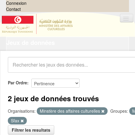
Connexion
Contact
Jeux de données
Jeux de données
Organisations
Groupes
Demandes
0
Par Ordre
À propos
2 jeux de données trouvés
Organisations:
Minstère des affaires culturelles
Groupes:
M
Sfax
Filtrer les resultats