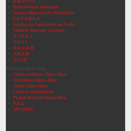
A.M.V.P.P.C
Bibliothèque Nationale
Institut National du Patrimoine
E.N.P.F.M.C.A
Institut de Traduction de Tunis
Théâtre National Tunisien
O.T.D.A.V
C.N.C.I
M.A.C.A.M
C.N.A.M
C.C.I.H
Politique Open Data
Cadre juridique Open Data
Circulaires Open Data
Guide Open Data
Licence d'utilisation
Portail National Open Data
F.A.Q
API CKAN