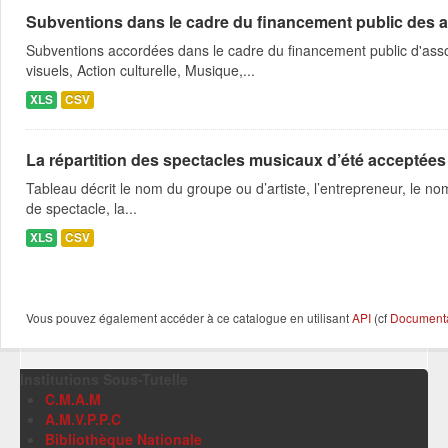
Subventions dans le cadre du financement public des a
Subventions accordées dans le cadre du financement public d'asso
visuels, Action culturelle, Musique,...
XLS
CSV
La répartition des spectacles musicaux d’été acceptées
Tableau décrit le nom du groupe ou d’artiste, l’entrepreneur, le nom
de spectacle, la...
XLS
CSV
Vous pouvez également accéder à ce catalogue en utilisant
API
(cf
Documentat
Institutions Sous-Tutelle
C.M.A.M
A.M.V.P.P.C
Bibliothèque Nationale