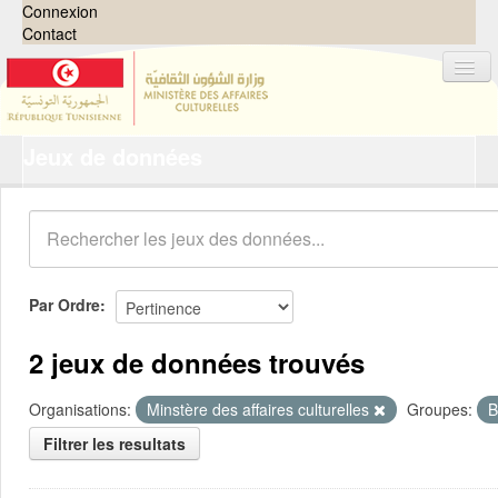
Connexion
Contact
Jeux de données
Jeux de données
Organisations
Groupes
Demandes
0
Par Ordre
À propos
2 jeux de données trouvés
Organisations:
Minstère des affaires culturelles
Groupes:
B
Filtrer les resultats