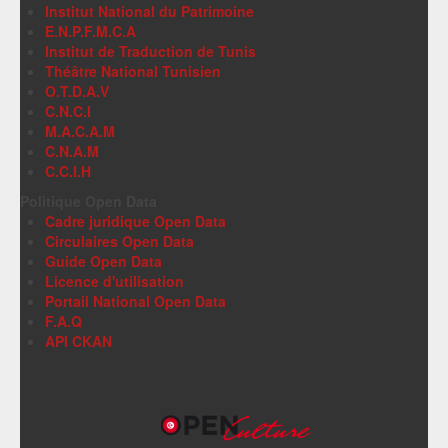
Institut National du Patrimoine
E.N.P.F.M.C.A
Institut de Traduction de Tunis
Théâtre National Tunisien
O.T.D.A.V
C.N.C.I
M.A.C.A.M
C.N.A.M
C.C.I.H
Politique Open Data
Cadre juridique Open Data
Circulaires Open Data
Guide Open Data
Licence d'utilisation
Portail National Open Data
F.A.Q
API CKAN