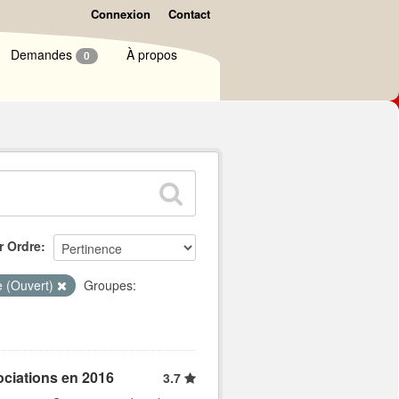
Connexion
Contact
Demandes
À propos
0
r Ordre
e (Ouvert)
Groupes:
ociations en 2016
3.7