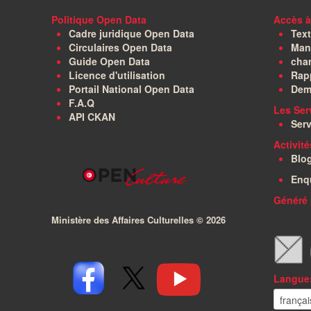
Politique Open Data
Accès à
Cadre juridique Open Data
Text
Circulaires Open Data
Manu
Guide Open Data
char
Licence d'utilisation
Rapp
Portail National Open Data
Dem
F.A.Q
Les Ser
API CKAN
Serv
Activit
Blo
Enq
Généré 
Ministère des Affaires Culturelles ©
2026
Langue