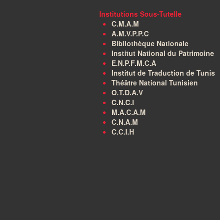
Institutions Sous-Tutelle
C.M.A.M
A.M.V.P.P.C
Bibliothèque Nationale
Institut National du Patrimoine
E.N.P.F.M.C.A
Institut de Traduction de Tunis
Théâtre National Tunisien
O.T.D.A.V
C.N.C.I
M.A.C.A.M
C.N.A.M
C.C.I.H