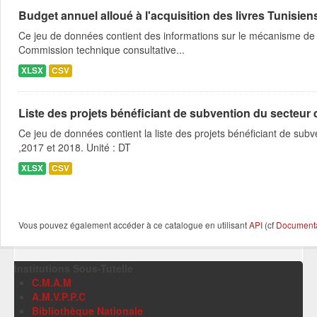
Budget annuel alloué à l'acquisition des livres Tunisien
Ce jeu de données contient des informations sur le mécanisme de l
Commission technique consultative...
XLSX
CSV
Liste des projets bénéficiant de subvention du secteur des
Ce jeu de données contient la liste des projets bénéficiant de subve
,2017 et 2018. Unité : DT
XLSX
CSV
Vous pouvez également accéder à ce catalogue en utilisant
API
(cf
Documentat
Institutions Sous-Tutelle
C.M.A.M
A.M.V.P.P.C
Bibliothèque Nationale