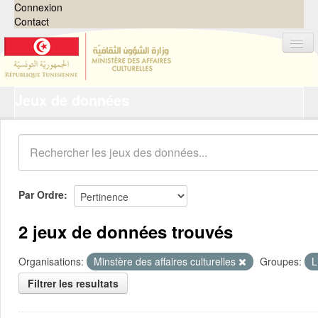
Connexion
Contact
Jeux de données
Jeux de données
Organisations
Groupes
Demandes
0
Par Ordre
À propos
2 jeux de données trouvés
Organisations:
Minstère des affaires culturelles
Groupes:
L
Filtrer les resultats