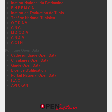
Institut National du Patrimoine
E.N.P.F.M.C.A
Institut de Traduction de Tunis
Théâtre National Tunisien
O.T.D.A.V
C.N.C.I
M.A.C.A.M
C.N.A.M
C.C.I.H
Politique Open Data
Cadre juridique Open Data
Circulaires Open Data
Guide Open Data
Licence d'utilisation
Portail National Open Data
F.A.Q
API CKAN