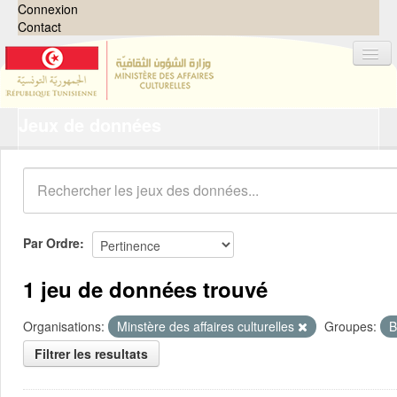
Connexion
Contact
Jeux de données
Jeux de données
Organisations
Groupes
Demandes
0
Par Ordre
À propos
1 jeu de données trouvé
Organisations:
Minstère des affaires culturelles
Groupes:
B
Filtrer les resultats