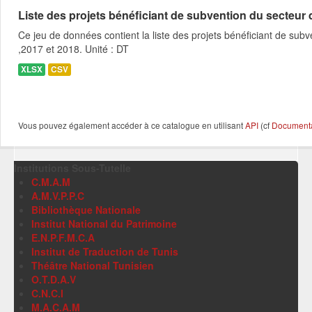
Liste des projets bénéficiant de subvention du secteur des
Ce jeu de données contient la liste des projets bénéficiant de subve
,2017 et 2018. Unité : DT
XLSX
CSV
Vous pouvez également accéder à ce catalogue en utilisant
API
(cf
Documentat
Institutions Sous-Tutelle
C.M.A.M
A.M.V.P.P.C
Bibliothèque Nationale
Institut National du Patrimoine
E.N.P.F.M.C.A
Institut de Traduction de Tunis
Théâtre National Tunisien
O.T.D.A.V
C.N.C.I
M.A.C.A.M