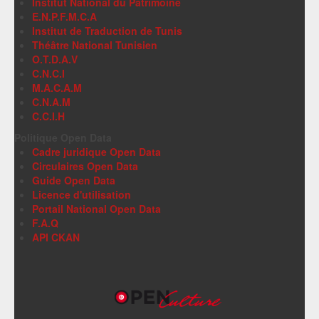
Institut National du Patrimoine
E.N.P.F.M.C.A
Institut de Traduction de Tunis
Théâtre National Tunisien
O.T.D.A.V
C.N.C.I
M.A.C.A.M
C.N.A.M
C.C.I.H
Politique Open Data
Cadre juridique Open Data
Circulaires Open Data
Guide Open Data
Licence d'utilisation
Portail National Open Data
F.A.Q
API CKAN