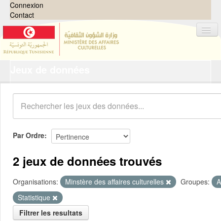
Connexion
Contact
Jeux de données
Jeux de données
Organisations
Groupes
Demandes
0
Par Ordre
À propos
2 jeux de données trouvés
Organisations:
Minstère des affaires culturelles
Groupes:
A
Statistique
Filtrer les resultats