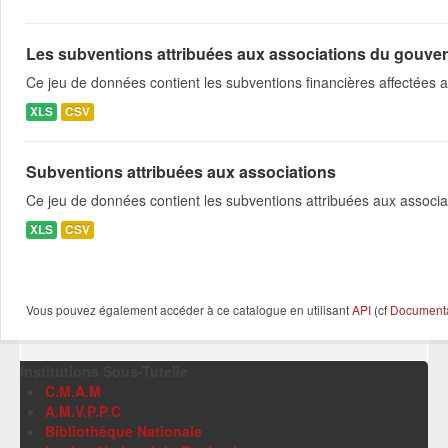
Les subventions attribuées aux associations du gouve
Ce jeu de données contient les subventions financières affectées 
XLS
CSV
Subventions attribuées aux associations
Ce jeu de données contient les subventions attribuées aux associa
XLS
CSV
Vous pouvez également accéder à ce catalogue en utilisant
API
(cf
Documentat
Institutions Sous-Tutelle
C.M.A.M
A.M.V.P.P.C
Bibliothèque Nationale