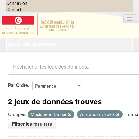
Connexion
Contact
Jeux de données
Jeux de données
Organisations
Groupes
Demandes
0
Par Ordre
À propos
2 jeux de données trouvés
Groupes:
Musique et Danse
Arts audio-visuels
Format
Filtrer les resultats