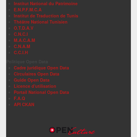
Institut National du Patrimoine
E.N.P.F.M.C.A
Institut de Traduction de Tunis
Théâtre National Tunisien
O.T.D.A.V
C.N.C.I
M.A.C.A.M
C.N.A.M
C.C.I.H
Politique Open Data
Cadre juridique Open Data
Circulaires Open Data
Guide Open Data
Licence d'utilisation
Portail National Open Data
F.A.Q
API CKAN