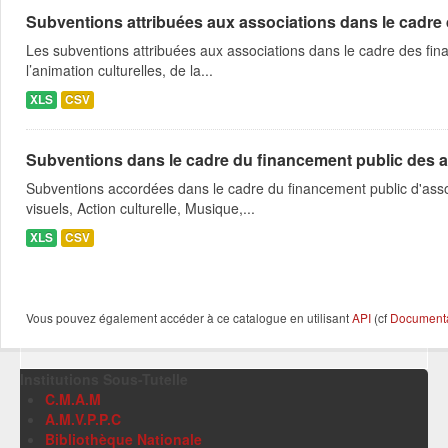
Subventions attribuées aux associations dans le cadre
Les subventions attribuées aux associations dans le cadre des fina
l’animation culturelles, de la...
XLS
CSV
Subventions dans le cadre du financement public des a
Subventions accordées dans le cadre du financement public d'asso
visuels, Action culturelle, Musique,...
XLS
CSV
Vous pouvez également accéder à ce catalogue en utilisant
API
(cf
Documentat
Institutions Sous-Tutelle
C.M.A.M
A.M.V.P.P.C
Bibliothèque Nationale