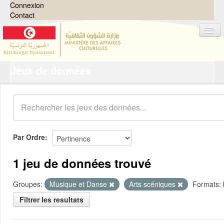
Connexion
Contact
Jeux de données
Jeux de données
Organisations
Groupes
Demandes
0
Par Ordre
À propos
1 jeu de données trouvé
Groupes:
Musique et Danse
Arts scéniques
Formats:
Filtrer les resultats