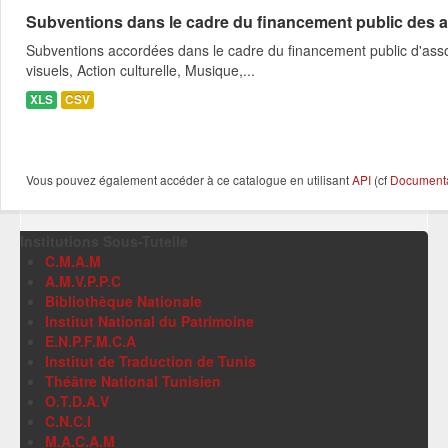
Subventions dans le cadre du financement public des a
Subventions accordées dans le cadre du financement public d'asso
visuels, Action culturelle, Musique,...
XLS
CSV
Vous pouvez également accéder à ce catalogue en utilisant
API
(cf
Documentat
Institutions Sous-Tutelle
C.M.A.M
A.M.V.P.P.C
Bibliothèque Nationale
Institut National du Patrimoine
E.N.P.F.M.C.A
Institut de Traduction de Tunis
Théâtre National Tunisien
O.T.D.A.V
C.N.C.I
M.A.C.A.M