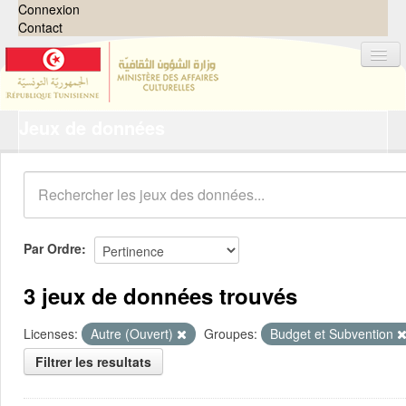
Connexion
Contact
Jeux de données
Jeux de données
Organisations
Groupes
Demandes
0
Par Ordre
À propos
3 jeux de données trouvés
Licenses:
Autre (Ouvert)
Groupes:
Budget et Subvention
Filtrer les resultats