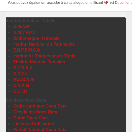
Vous pouvez également accéder à ce catalogue en utilisant
API
(cf
Documentat
Institutions Sous-Tutelle
C.M.A.M
A.M.V.P.P.C
Bibliothèque Nationale
Institut National du Patrimoine
E.N.P.F.M.C.A
Institut de Traduction de Tunis
Théâtre National Tunisien
O.T.D.A.V
C.N.C.I
M.A.C.A.M
C.N.A.M
C.C.I.H
Politique Open Data
Cadre juridique Open Data
Circulaires Open Data
Guide Open Data
Licence d'utilisation
Portail National Open Data