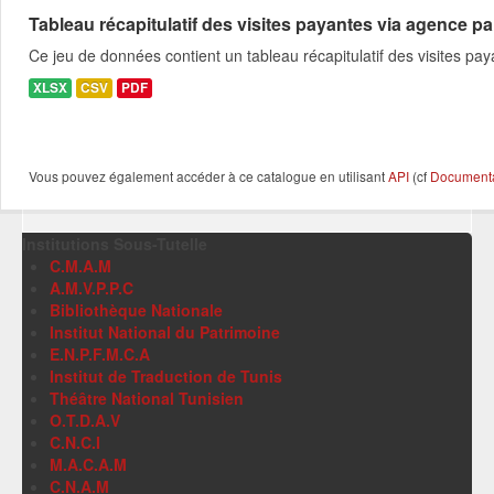
Tableau récapitulatif des visites payantes via agence pa
Ce jeu de données contient un tableau récapitulatif des visites p
XLSX
CSV
PDF
Vous pouvez également accéder à ce catalogue en utilisant
API
(cf
Documentat
Institutions Sous-Tutelle
C.M.A.M
A.M.V.P.P.C
Bibliothèque Nationale
Institut National du Patrimoine
E.N.P.F.M.C.A
Institut de Traduction de Tunis
Théâtre National Tunisien
O.T.D.A.V
C.N.C.I
M.A.C.A.M
C.N.A.M