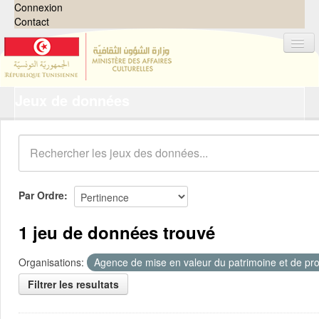
Connexion
Contact
Jeux de données
Jeux de données
Organisations
Groupes
Demandes
0
Par Ordre
À propos
1 jeu de données trouvé
Organisations:
Agence de mise en valeur du patrimoine et de pro
Filtrer les resultats