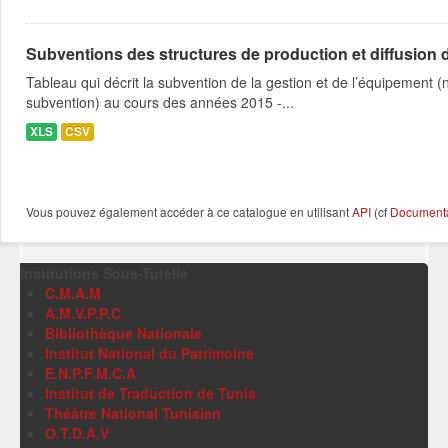
Subventions des structures de production et diffusion d
Tableau qui décrit la subvention de la gestion et de l’équipement
subvention) au cours des années 2015 -...
XLS
CSV
Vous pouvez également accéder à ce catalogue en utilisant
API
(cf
Documentat
Institutions Sous-Tutelle
C.M.A.M
A.M.V.P.P.C
Bibliothèque Nationale
Institut National du Patrimoine
E.N.P.F.M.C.A
Institut de Traduction de Tunis
Théâtre National Tunisien
O.T.D.A.V