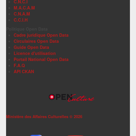
C.N.C.I
M.A.C.A.M
C.N.A.M
C.C.I.H
Politique Open Data
Cadre juridique Open Data
Circulaires Open Data
Guide Open Data
Licence d'utilisation
Portail National Open Data
F.A.Q
API CKAN
Ministère des Affaires Culturelles ©
2026