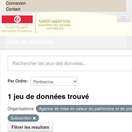
Connexion
Contact
Jeux de données
Jeux de données
Organisations
Groupes
Demandes
0
Par Ordre
À propos
1 jeu de données trouvé
Organisations:
Agence de mise en valeur du patrimoine et de pro
Subvention
Filtrer les resultats