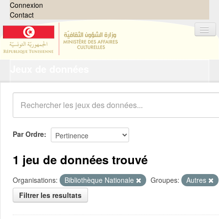
Connexion
Contact
Jeux de données
Jeux de données
Organisations
Groupes
Demandes
0
Par Ordre
À propos
1 jeu de données trouvé
Organisations:
Bibliothèque Nationale
Groupes:
Autres
Filtrer les resultats