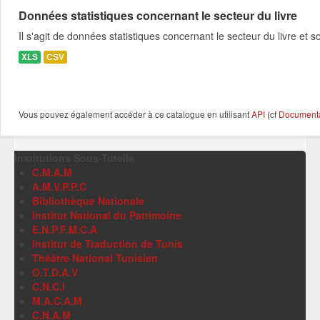
Données statistiques concernant le secteur du livre
Il s'agit de données statistiques concernant le secteur du livre e
XLS
CSV
Vous pouvez également accéder à ce catalogue en utilisant
API
(cf
Documentat
Institutions Sous-Tutelle
C.M.A.M
A.M.V.P.P.C
Bibliothèque Nationale
Institut National du Patrimoine
E.N.P.F.M.C.A
Institut de Traduction de Tunis
Théâtre National Tunisien
O.T.D.A.V
C.N.C.I
M.A.C.A.M
C.N.A.M