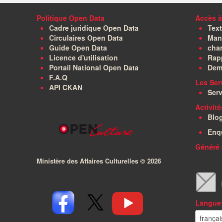
Politique Open Data
Accès à
Cadre juridique Open Data
Text
Circulaires Open Data
Manu
Guide Open Data
char
Licence d'utilisation
Rapp
Portail National Open Data
Dem
F.A.Q
Les Ser
API CKAN
Serv
Activit
Blo
Enq
Généré 
Ministère des Affaires Culturelles ©
2026
Langue