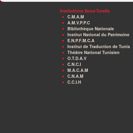
Institutions Sous-Tutelle
C.M.A.M
A.M.V.P.P.C
Bibliothèque Nationale
Institut National du Patrimoine
E.N.P.F.M.C.A
Institut de Traduction de Tunis
Théâtre National Tunisien
O.T.D.A.V
C.N.C.I
M.A.C.A.M
C.N.A.M
C.C.I.H