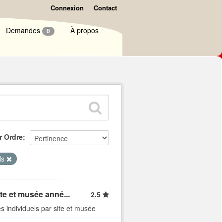
Connexion
Contact
Demandes
À propos
0
r Ordre
els
ite et musée anné...
2.5
s individuels par site et musée