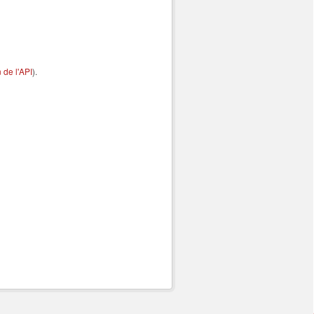
de l'API
).