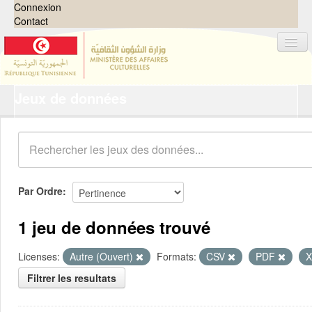
Connexion
Contact
Jeux de données
Jeux de données
Organisations
Groupes
Demandes
0
Par Ordre
À propos
1 jeu de données trouvé
Licenses:
Autre (Ouvert)
Formats:
CSV
PDF
Filtrer les resultats