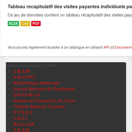
Tableau recapitulatif des visites payantes individuels pa
Ce jeu de données contient un tableau récapitulatif des visites pa
XLSX
CSV
PDF
Vous pouvez également accéder à ce catalogue en utilisant
API
(cf
Documentat
Institutions Sous-Tutelle
C.M.A.M
A.M.V.P.P.C
Bibliothèque Nationale
Institut National du Patrimoine
E.N.P.F.M.C.A
Institut de Traduction de Tunis
Théâtre National Tunisien
O.T.D.A.V
C.N.C.I
M.A.C.A.M
C.N.A.M