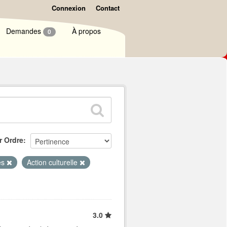
Connexion
Contact
Demandes
À propos
0
r Ordre
es
Action culturelle
3.0