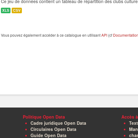
Ce jeu de données contient un tableau de répartition des clubs culturel
XLS
CSV
Vous pouvez également accéder à ce catalogue en utilisant
API
(cf
Documentation 
Politique Open Data
Accès à
Cadre juridique Open Data
Text
Circulaires Open Data
Manu
Guide Open Data
char