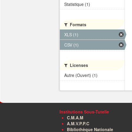
Statistique (1)
Formats
XLS (1)
CSV (1)
Licenses
Autre (Ouvert) (1)
Institutions Sous-Tutelle
C.M.A.M
A.M.V.P.P.C
Bibliothèque Nationale