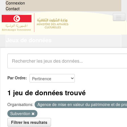
Connexion
Contact
Jeux de données
Jeux de données
Organisations
Groupes
Demandes
0
Par Ordre
À propos
1 jeu de données trouvé
Organisations:
Agence de mise en valeur du patrimoine et de pro
Subvention
Filtrer les resultats