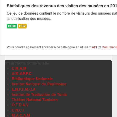
Statistiques des revenus des visites des musées en 20
Ce jeu de données contient le nombre de visiteurs des musées nati
la localisation des musées.
XLSX
CSV
Vous pouvez également accéder à ce catalogue en utilisant
API
(cf
Documentat
Institutions Sous-Tutelle
C.M.A.M
A.M.V.P.P.C
Bibliothèque Nationale
Institut National du Patrimoine
E.N.P.F.M.C.A
Institut de Traduction de Tunis
Théâtre National Tunisien
O.T.D.A.V
C.N.C.I
M.A.C.A.M