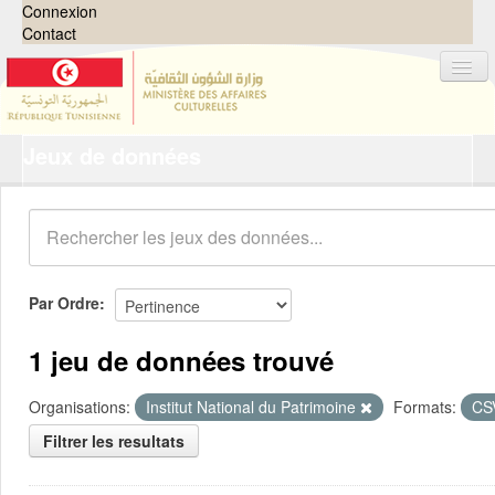
Connexion
Contact
Jeux de données
Jeux de données
Organisations
Groupes
Demandes
0
Par Ordre
À propos
1 jeu de données trouvé
Organisations:
Institut National du Patrimoine
Formats:
CS
Filtrer les resultats