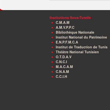
Institutions Sous-Tutelle
C.M.A.M
A.M.V.P.P.C
Bibliothèque Nationale
Institut National du Patrimoine
E.N.P.F.M.C.A
Institut de Traduction de Tunis
Théâtre National Tunisien
O.T.D.A.V
C.N.C.I
M.A.C.A.M
C.N.A.M
C.C.I.H