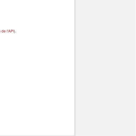
de l'API
).