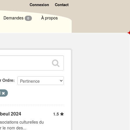
Connexion
Contact
Demandes
À propos
0
r Ordre
l
abeul 2024
1.5
ociations culturelles du
r le nom des...