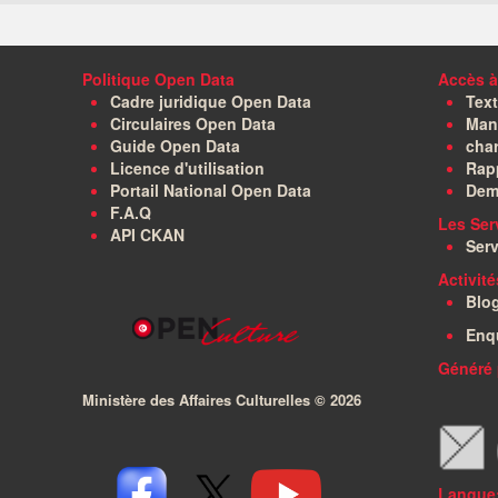
Politique Open Data
Accès à
Cadre juridique Open Data
Text
Circulaires Open Data
Manu
Guide Open Data
char
Licence d'utilisation
Rapp
Portail National Open Data
Dem
F.A.Q
Les Ser
API CKAN
Serv
Activit
Blo
Enq
Généré 
Ministère des Affaires Culturelles ©
2026
Langue