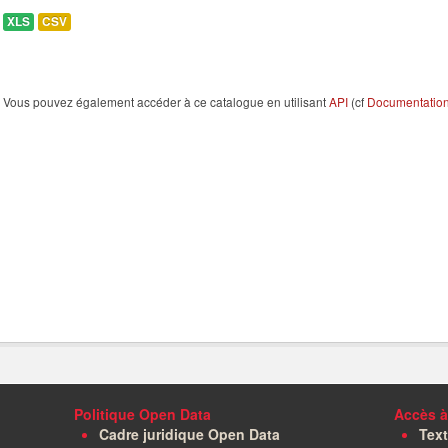
XLS
CSV
Vous pouvez également accéder à ce catalogue en utilisant
API
(cf
Documentation 
Politique Open Data
Accès à
Cadre juridique Open Data
Text