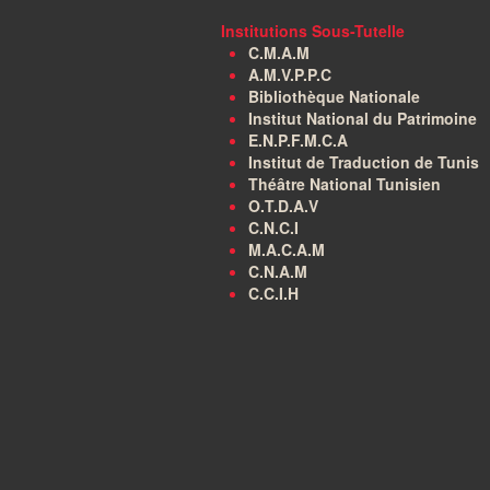
Institutions Sous-Tutelle
C.M.A.M
A.M.V.P.P.C
Bibliothèque Nationale
Institut National du Patrimoine
E.N.P.F.M.C.A
Institut de Traduction de Tunis
Théâtre National Tunisien
O.T.D.A.V
C.N.C.I
M.A.C.A.M
C.N.A.M
C.C.I.H