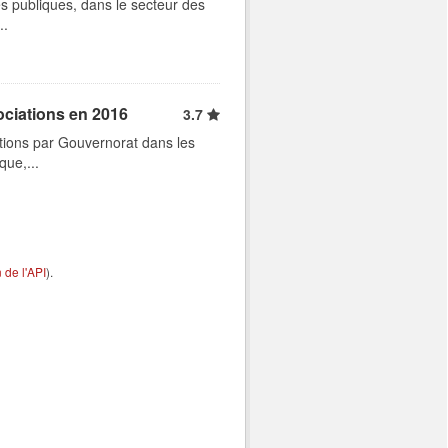
s publiques, dans le secteur des
..
ociations en 2016
3.7
tions par Gouvernorat dans les
que,...
de l'API
).