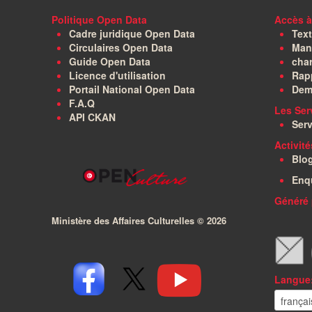
Politique Open Data
Accès à
Cadre juridique Open Data
Text
Circulaires Open Data
Manu
Guide Open Data
char
Licence d'utilisation
Rapp
Portail National Open Data
Dem
F.A.Q
Les Ser
API CKAN
Serv
Activit
Blo
Enq
Généré 
Ministère des Affaires Culturelles ©
2026
Langue