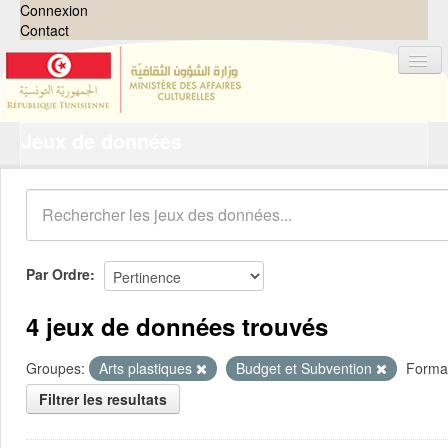
Connexion
Contact
Jeux de données
Jeux de données
Organisations
Groupes
Demandes
0
Par Ordre
À propos
4 jeux de données trouvés
Groupes:
Arts plastiques
Budget et Subvention
Forma
Filtrer les resultats