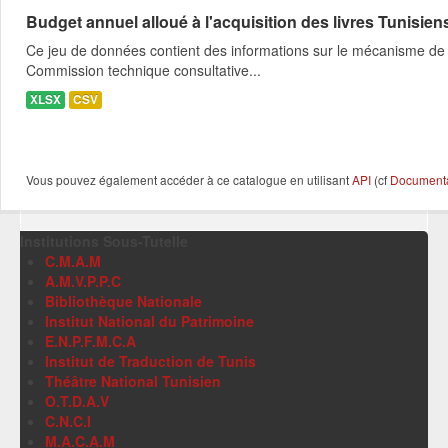
Budget annuel alloué à l'acquisition des livres Tunisien
Ce jeu de données contient des informations sur le mécanisme de l
Commission technique consultative...
XLSX
CSV
Vous pouvez également accéder à ce catalogue en utilisant
API
(cf
Documentat
Institutions Sous-Tutelle
C.M.A.M
A.M.V.P.P.C
Bibliothèque Nationale
Institut National du Patrimoine
E.N.P.F.M.C.A
Institut de Traduction de Tunis
Théâtre National Tunisien
O.T.D.A.V
C.N.C.I
M.A.C.A.M