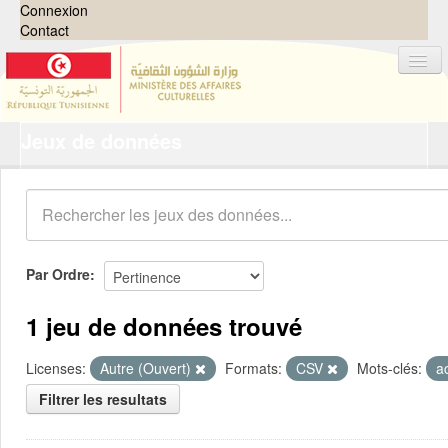
Connexion
Contact
Jeux de données
Jeux de données
Organisations
Groupes
Demandes
0
Par Ordre
À propos
1 jeu de données trouvé
Licenses:
Autre (Ouvert)
Formats:
CSV
Mots-clés:
a
Filtrer les resultats