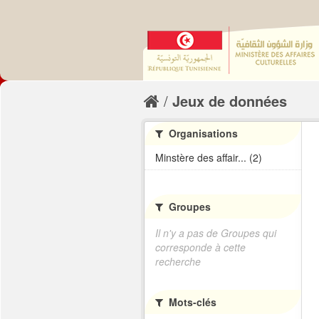
Jeux de données
Organisations
Minstère des affair... (2)
Groupes
Il n'y a pas de Groupes qui
corresponde à cette
recherche
Mots-clés