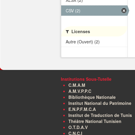
XLSX (2)
CSV (2)
Licenses
Autre (Ouvert) (2)
Institutions Sous-Tutelle
C.M.A.M
A.M.V.P.P.C
Bibliothèque Nationale
Institut National du Patrimoine
E.N.P.F.M.C.A
Institut de Traduction de Tunis
Théâtre National Tunisien
O.T.D.A.V
C.N.C.I