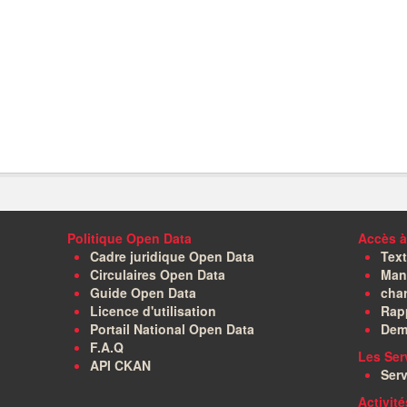
Politique Open Data
Accès à
Cadre juridique Open Data
Text
Circulaires Open Data
Manu
Guide Open Data
char
Licence d'utilisation
Rapp
Portail National Open Data
Dem
F.A.Q
Les Ser
API CKAN
Serv
Activit