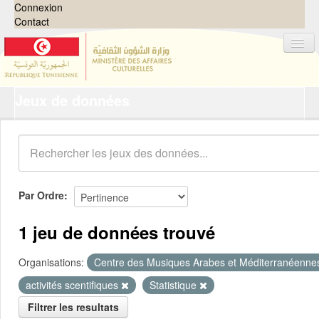
Connexion
Contact
Jeux de données
Jeux de données
Organisations
Groupes
Demandes
0
Par Ordre
À propos
1 jeu de données trouvé
Organisations:
Centre des Musiques Arabes et Méditerranéenn
activités scentifiques
Statistique
Filtrer les resultats