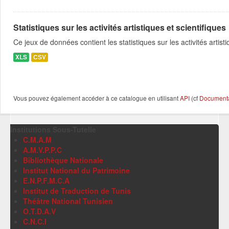
Statistiques sur les activités artistiques et scientifiques
Ce jeux de données contient les statistiques sur les activités artist
XLS
CSV
Vous pouvez également accéder à ce catalogue en utilisant
API
(cf
Documentat
Institutions Sous-Tutelle
C.M.A.M
A.M.V.P.P.C
Bibliothèque Nationale
Institut National du Patrimoine
E.N.P.F.M.C.A
Institut de Traduction de Tunis
Théâtre National Tunisien
O.T.D.A.V
C.N.C.I