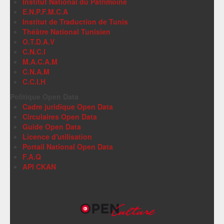
Institut National du Patrimoine
E.N.P.F.M.C.A
Institut de Traduction de Tunis
Théâtre National Tunisien
O.T.D.A.V
C.N.C.I
M.A.C.A.M
C.N.A.M
C.C.I.H
Politique Open Data
Cadre juridique Open Data
Circulaires Open Data
Guide Open Data
Licence d'utilisation
Portail National Open Data
F.A.Q
API CKAN