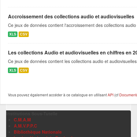
Accroissement des collections audio et audiovisuelles
Ce jeux de données contient l'accroissement des collections audio
XLS
CSV
Les collections Audio et audiovisuelles en chiffres en 2
Ce jeux de données contient les collections audio et audiovisuelles
XLS
CSV
Vous pouvez également accéder à ce catalogue en utilisant
API
(cf
Documentat
Institutions Sous-Tutelle
C.M.A.M
A.M.V.P.P.C
Bibliothèque Nationale