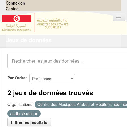
Connexion
Contact
Jeux de données
Jeux de données
Organisations
Groupes
Demandes
0
Par Ordre
À propos
2 jeux de données trouvés
Organisations:
Centre des Musiques Arabes et Méditerranéenn
audio visuels
Filtrer les resultats