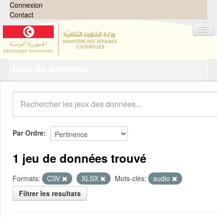
Connexion
Contact
Jeux de données
Jeux de données
Organisations
Groupes
Demandes
0
Par Ordre
À propos
1 jeu de données trouvé
Formats:
CSV
XLSX
Mots-clés:
audio
Filtrer les resultats