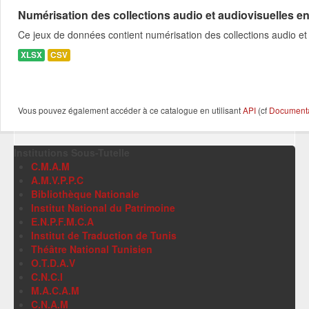
Numérisation des collections audio et audiovisuelles e
Ce jeux de données contient numérisation des collections audio et
XLSX
CSV
Vous pouvez également accéder à ce catalogue en utilisant
API
(cf
Documentat
Institutions Sous-Tutelle
C.M.A.M
A.M.V.P.P.C
Bibliothèque Nationale
Institut National du Patrimoine
E.N.P.F.M.C.A
Institut de Traduction de Tunis
Théâtre National Tunisien
O.T.D.A.V
C.N.C.I
M.A.C.A.M
C.N.A.M