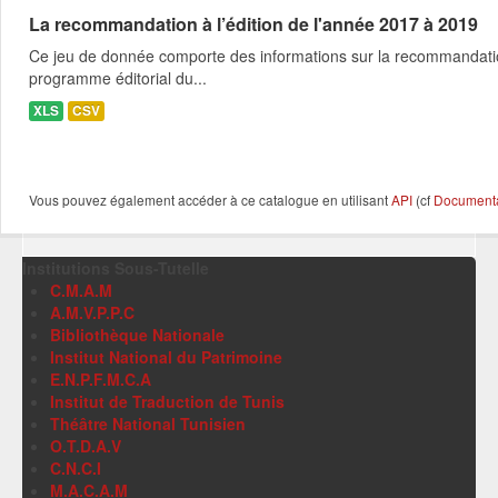
La recommandation à l’édition de l'année 2017 à 2019
Ce jeu de donnée comporte des informations sur la recommandation a 
programme éditorial du...
XLS
CSV
Vous pouvez également accéder à ce catalogue en utilisant
API
(cf
Documentat
Institutions Sous-Tutelle
C.M.A.M
A.M.V.P.P.C
Bibliothèque Nationale
Institut National du Patrimoine
E.N.P.F.M.C.A
Institut de Traduction de Tunis
Théâtre National Tunisien
O.T.D.A.V
C.N.C.I
M.A.C.A.M