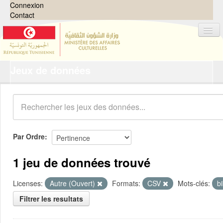
Connexion
Contact
Jeux de données
Jeux de données
Organisations
Groupes
Demandes
0
Par Ordre
À propos
1 jeu de données trouvé
Licenses:
Autre (Ouvert)
Formats:
CSV
Mots-clés:
b
Filtrer les resultats