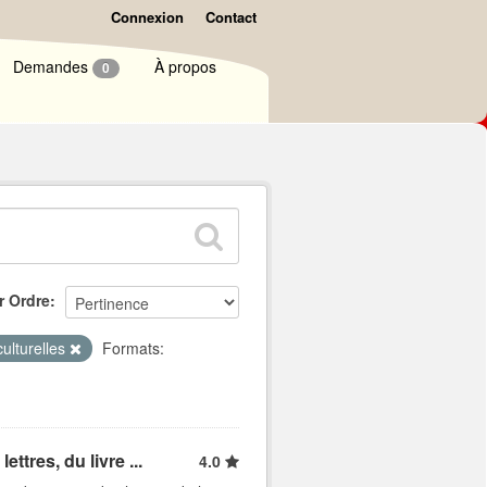
Connexion
Contact
Demandes
À propos
0
r Ordre
culturelles
Formats:
ttres, du livre ...
4.0