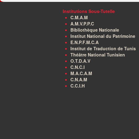
Institutions Sous-Tutelle
C.M.A.M
A.M.V.P.P.C
Bibliothèque Nationale
Institut National du Patrimoine
E.N.P.F.M.C.A
Institut de Traduction de Tunis
Théâtre National Tunisien
O.T.D.A.V
C.N.C.I
M.A.C.A.M
C.N.A.M
C.C.I.H