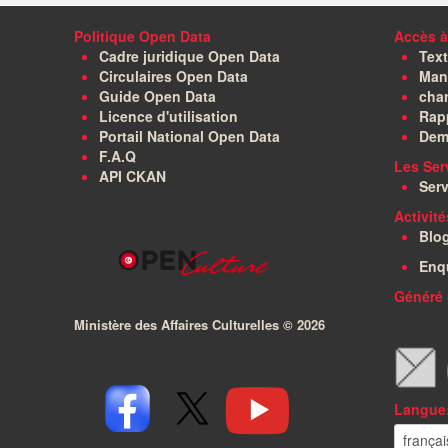
Politique Open Data
Accès à
Cadre juridique Open Data
Text
Circulaires Open Data
Manu
Guide Open Data
char
Licence d'utilisation
Rapp
Portail National Open Data
Dem
F.A.Q
Les Ser
API CKAN
Serv
Activit
Blo
Enq
Généré 
Ministère des Affaires Culturelles ©
2026
Langue