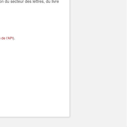
n du secteur des lettres, du livre
de l'API
).