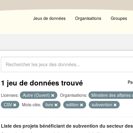
Jeux de données
Organisations
Groupes
1 jeu de données trouvé
Pa
Licenses:
Autre (Ouvert)
Organisations:
Minstère des affaires 
CSV
Mots-clés:
livre
edition
subvention
Liste des projets bénéficiant de subvention du secteur des le