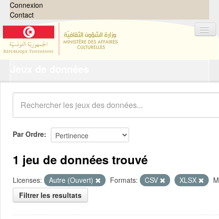
Connexion
Contact
Jeux de données
Jeux de données
Organisations
Groupes
Demandes
0
Par Ordre
À propos
1 jeu de données trouvé
Licenses:
Autre (Ouvert)
Formats:
CSV
XLSX
M
Filtrer les resultats