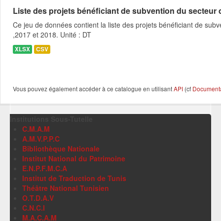
Liste des projets bénéficiant de subvention du secteur des
Ce jeu de données contient la liste des projets bénéficiant de subve
,2017 et 2018. Unité : DT
XLSX
CSV
Vous pouvez également accéder à ce catalogue en utilisant
API
(cf
Documentat
Institutions Sous-Tutelle
C.M.A.M
A.M.V.P.P.C
Bibliothèque Nationale
Institut National du Patrimoine
E.N.P.F.M.C.A
Institut de Traduction de Tunis
Théâtre National Tunisien
O.T.D.A.V
C.N.C.I
M.A.C.A.M