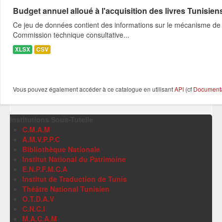
Budget annuel alloué à l'acquisition des livres Tunisien
Ce jeu de données contient des informations sur le mécanisme de l
Commission technique consultative...
XLSX
CSV
Vous pouvez également accéder à ce catalogue en utilisant
API
(cf
Documentat
Institutions Sous-Tutelle
C.M.A.M
A.M.V.P.P.C
Bibliothèque Nationale
Institut National du Patrimoine
E.N.P.F.M.C.A
Institut de Traduction de Tunis
Théâtre National Tunisien
O.T.D.A.V
C.N.C.I
M.A.C.A.M