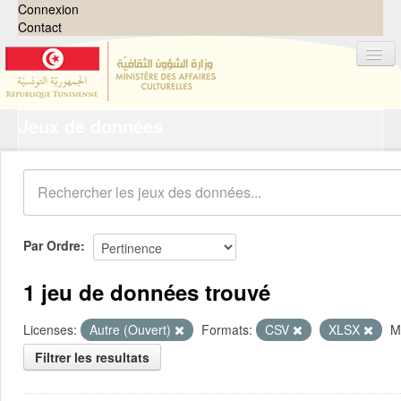
Connexion
Contact
Jeux de données
Jeux de données
Organisations
Groupes
Demandes
0
Par Ordre
À propos
1 jeu de données trouvé
Licenses:
Autre (Ouvert)
Formats:
CSV
XLSX
M
Filtrer les resultats