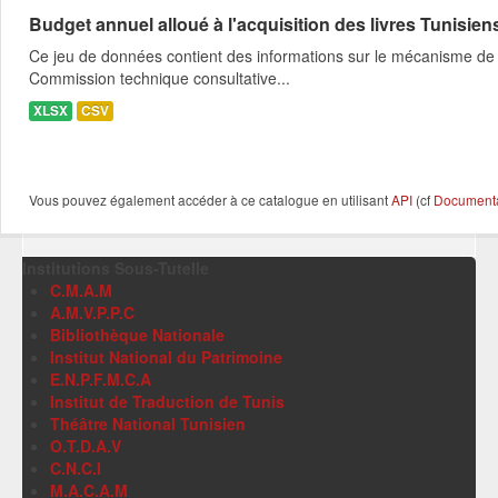
Budget annuel alloué à l'acquisition des livres Tunisien
Ce jeu de données contient des informations sur le mécanisme de l
Commission technique consultative...
XLSX
CSV
Vous pouvez également accéder à ce catalogue en utilisant
API
(cf
Documentat
Institutions Sous-Tutelle
C.M.A.M
A.M.V.P.P.C
Bibliothèque Nationale
Institut National du Patrimoine
E.N.P.F.M.C.A
Institut de Traduction de Tunis
Théâtre National Tunisien
O.T.D.A.V
C.N.C.I
M.A.C.A.M