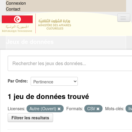
Connexion
Contact
Jeux de données
Jeux de données
Organisations
Groupes
Demandes
0
Par Ordre
À propos
1 jeu de données trouvé
Licenses:
Autre (Ouvert)
Formats:
CSV
Mots-clés:
li
Filtrer les resultats