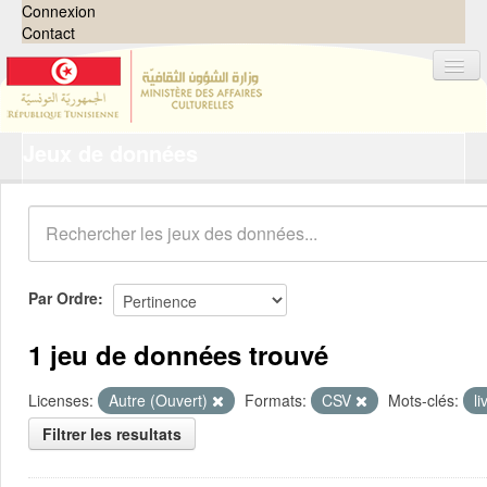
Connexion
Contact
Jeux de données
Jeux de données
Organisations
Groupes
Demandes
0
Par Ordre
À propos
1 jeu de données trouvé
Licenses:
Autre (Ouvert)
Formats:
CSV
Mots-clés:
li
Filtrer les resultats