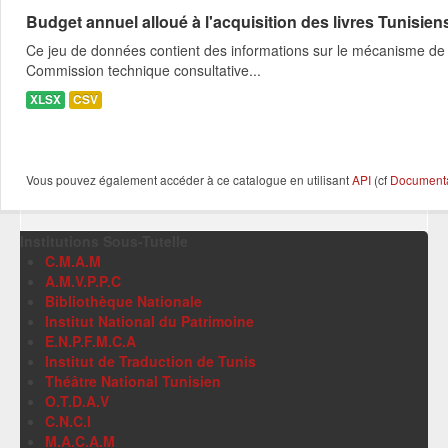
Budget annuel alloué à l'acquisition des livres Tunisien
Ce jeu de données contient des informations sur le mécanisme de l
Commission technique consultative...
XLSX
CSV
Vous pouvez également accéder à ce catalogue en utilisant
API
(cf
Documentat
Institutions Sous-Tutelle
C.M.A.M
A.M.V.P.P.C
Bibliothèque Nationale
Institut National du Patrimoine
E.N.P.F.M.C.A
Institut de Traduction de Tunis
Théâtre National Tunisien
O.T.D.A.V
C.N.C.I
M.A.C.A.M