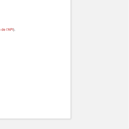
de l'API
).