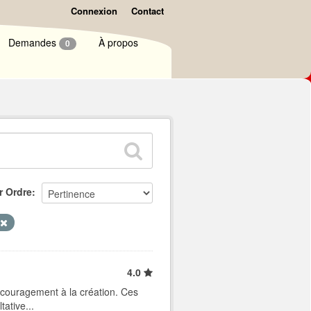
Connexion
Contact
Demandes
À propos
0
r Ordre
4.0
ncouragement à la création. Ces
ative...