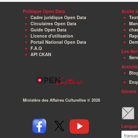
Politique Open Data
Accès à
Cadre juridique Open Data
Text
Circulaires Open Data
Manu
Guide Open Data
char
Licence d'utilisation
Rapp
Portail National Open Data
Dem
F.A.Q
Les Ser
API CKAN
Serv
Activit
Blo
Enq
Généré 
Ministère des Affaires Culturelles ©
2026
Langue