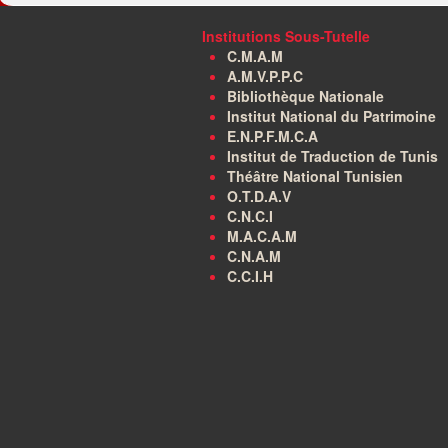
Institutions Sous-Tutelle
C.M.A.M
A.M.V.P.P.C
Bibliothèque Nationale
Institut National du Patrimoine
E.N.P.F.M.C.A
Institut de Traduction de Tunis
Théâtre National Tunisien
O.T.D.A.V
C.N.C.I
M.A.C.A.M
C.N.A.M
C.C.I.H