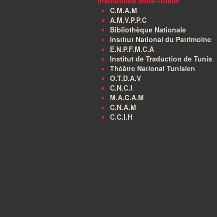
Institutions Sous-Tutelle
C.M.A.M
A.M.V.P.P.C
Bibliothèque Nationale
Institut National du Patrimoine
E.N.P.F.M.C.A
Institut de Traduction de Tunis
Théâtre National Tunisien
O.T.D.A.V
C.N.C.I
M.A.C.A.M
C.N.A.M
C.C.I.H