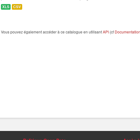
XLS
CSV
Vous pouvez également accéder à ce catalogue en utilisant
API
(cf
Documentation 