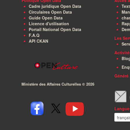
Politique Open Data
Accès à
Cadre juridique Open Data
Text
Circulaires Open Data
Manu
Guide Open Data
char
Licence d'utilisation
Rapp
Portail National Open Data
Dem
F.A.Q
Les Ser
API CKAN
Serv
Activit
Blo
Enq
Généré 
Ministère des Affaires Culturelles ©
2026
Langue