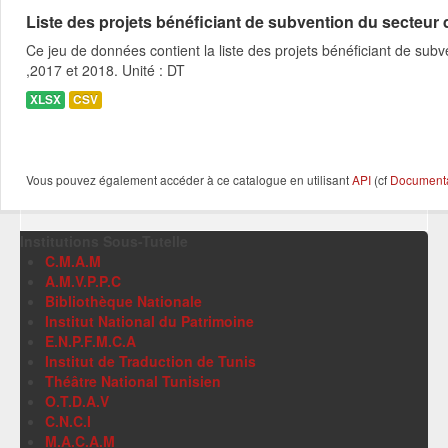
Liste des projets bénéficiant de subvention du secteur des
Ce jeu de données contient la liste des projets bénéficiant de subve
,2017 et 2018. Unité : DT
XLSX
CSV
Vous pouvez également accéder à ce catalogue en utilisant
API
(cf
Documentat
Institutions Sous-Tutelle
C.M.A.M
A.M.V.P.P.C
Bibliothèque Nationale
Institut National du Patrimoine
E.N.P.F.M.C.A
Institut de Traduction de Tunis
Théâtre National Tunisien
O.T.D.A.V
C.N.C.I
M.A.C.A.M