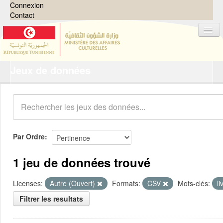
Connexion
Contact
Jeux de données
Jeux de données
Organisations
Groupes
Demandes
0
Par Ordre
À propos
1 jeu de données trouvé
Licenses:
Autre (Ouvert)
Formats:
CSV
Mots-clés:
li
Filtrer les resultats