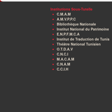
Institutions Sous-Tutelle
C.M.A.M
A.M.V.P.P.C
Bibliothèque Nationale
Institut National du Patrimoine
E.N.P.F.M.C.A
Institut de Traduction de Tunis
Théâtre National Tunisien
O.T.D.A.V
C.N.C.I
M.A.C.A.M
C.N.A.M
C.C.I.H