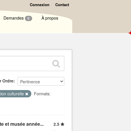
Connexion
Contact
Demandes
À propos
0
r Ordre
ion culturelle
Formats:
ite et musée année...
2.5