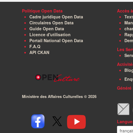
Politique Open Data
Accès à
Cadre juridique Open Data
Text
Circulaires Open Data
Manu
Guide Open Data
char
Licence d'utilisation
Rapp
Portail National Open Data
Dem
F.A.Q
Les Ser
API CKAN
Serv
Activit
Blo
Enq
Généré 
Ministère des Affaires Culturelles ©
2026
Langue