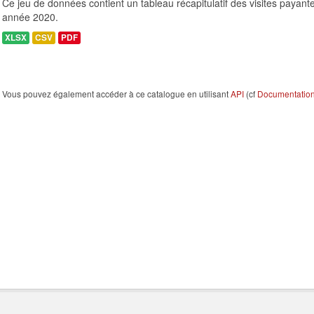
Ce jeu de données contient un tableau récapitulatif des visites payant
année 2020.
XLSX
CSV
PDF
Vous pouvez également accéder à ce catalogue en utilisant
API
(cf
Documentation 