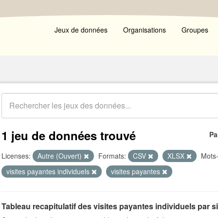
Jeux de données
Organisations
Groupes
1 jeu de données trouvé
Pa
Licenses:
Autre (Ouvert)
Formats:
CSV
XLSX
Mots-
visites payantes individuels
visites payantes
Tableau recapitulatif des visites payantes individuels par s