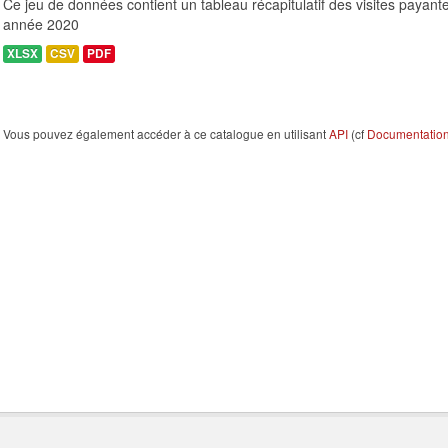
Ce jeu de données contient un tableau récapitulatif des visites payante
année 2020
XLSX
CSV
PDF
Vous pouvez également accéder à ce catalogue en utilisant
API
(cf
Documentation 