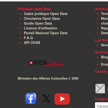
Politique Open Data
Accès à
Cadre juridique Open Data
Text
Circulaires Open Data
Manu
Guide Open Data
char
Licence d'utilisation
Rapp
Portail National Open Data
Dem
F.A.Q
Les Ser
API CKAN
Serv
Activit
Blo
Enq
Généré 
Ministère des Affaires Culturelles ©
2026
Langue