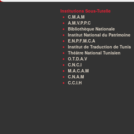
Institutions Sous-Tutelle
C.M.A.M
A.M.V.P.P.C
Bibliothèque Nationale
Institut National du Patrimoine
E.N.P.F.M.C.A
Institut de Traduction de Tunis
Théâtre National Tunisien
O.T.D.A.V
C.N.C.I
M.A.C.A.M
C.N.A.M
C.C.I.H