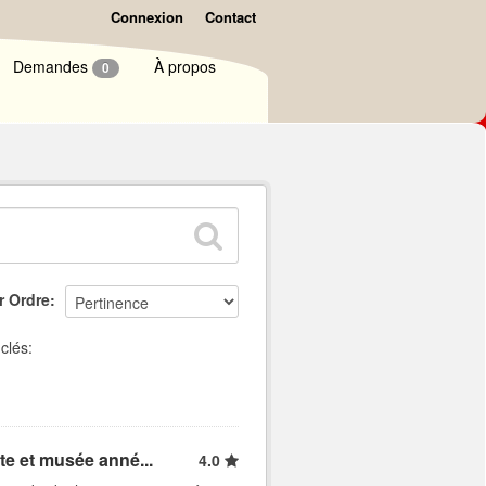
Connexion
Contact
Demandes
À propos
0
r Ordre
clés:
ite et musée anné...
4.0