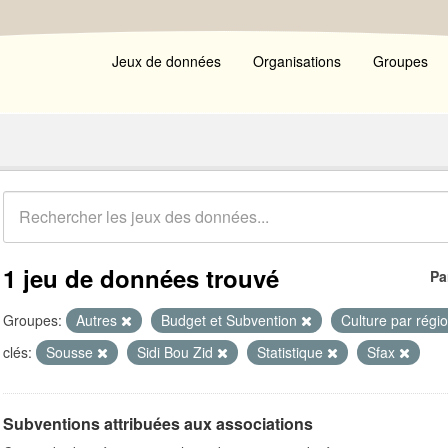
Jeux de données
Organisations
Groupes
1 jeu de données trouvé
Pa
Groupes:
Autres
Budget et Subvention
Culture par régi
clés:
Sousse
Sidi Bou Zid
Statistique
Sfax
Subventions attribuées aux associations