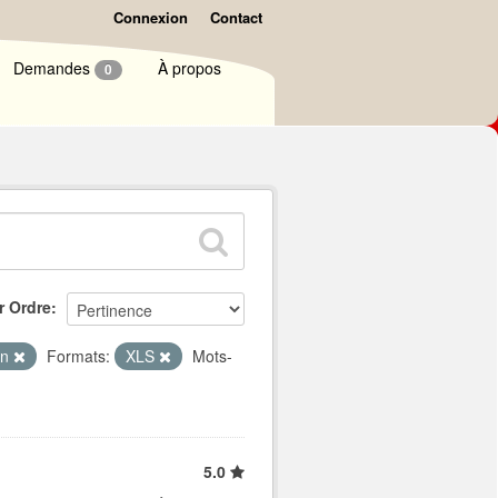
Connexion
Contact
Demandes
À propos
0
r Ordre
on
Formats:
XLS
Mots-
5.0