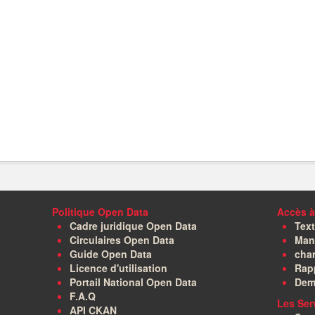
Politique Open Data
Accès à
Cadre juridique Open Data
Text
Circulaires Open Data
Manu
Guide Open Data
char
Licence d'utilisation
Rapp
Portail National Open Data
Dem
F.A.Q
Les Ser
API CKAN