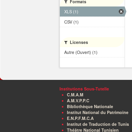
Formats
XLS (1)
CSV (1)
Licenses
Autre (Ouvert) (1)
Institutions Sous-Tutelle
C.M.A.M
A.M.V.P.P.C
Bibliothèque Nationale
Institut National du Patrimoine
E.N.P.F.M.C.A
Institut de Traduction de Tunis
Théâtre National Tunisien