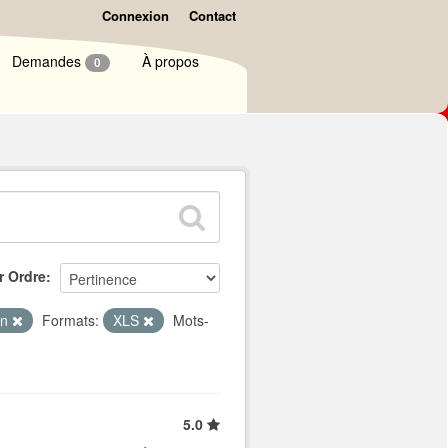
Connexion
Contact
Demandes
À propos
0
r Ordre
on
Formats:
XLS
Mots-
5.0