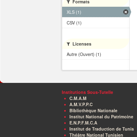
Formats
XLS (1)
CSV (1)
Licenses
Autre (Ouvert) (1)
Institutions Sous-Tutelle
C.M.A.M
A.M.V.P.P.C
Bibliothèque Nationale
Institut National du Patrimoine
E.N.P.F.M.C.A
Institut de Traduction de Tunis
Théâtre National Tunisien