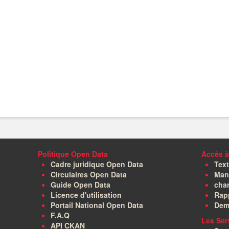
Politique Open Data
Accès à
Cadre juridique Open Data
Text
Circulaires Open Data
Manu
Guide Open Data
char
Licence d'utilisation
Rapp
Portail National Open Data
Dem
F.A.Q
Les Ser
API CKAN