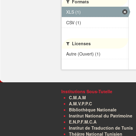
Formats
XLS (1)
CSV (1)
Licenses
Autre (Ouvert) (1)
Institutions Sous-Tutelle
C.M.A.M
A.M.V.P.P.C
Bibliothèque Nationale
Institut National du Patrimoine
E.N.P.F.M.C.A
Institut de Traduction de Tunis
Théâtre National Tunisien