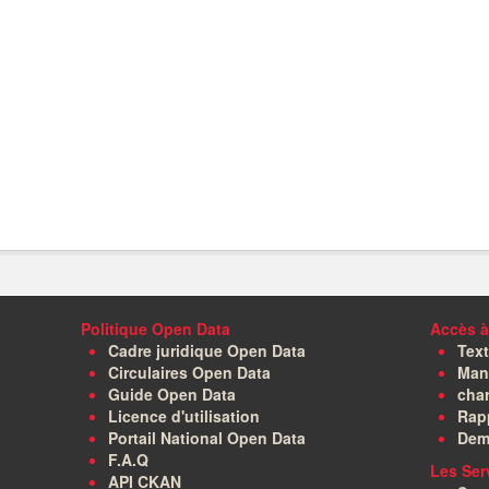
Politique Open Data
Accès à
Cadre juridique Open Data
Text
Circulaires Open Data
Manu
Guide Open Data
char
Licence d'utilisation
Rapp
Portail National Open Data
Dem
F.A.Q
Les Ser
API CKAN