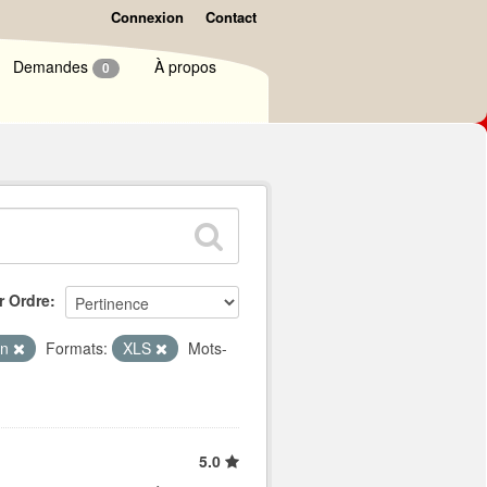
Connexion
Contact
Demandes
À propos
0
r Ordre
on
Formats:
XLS
Mots-
5.0