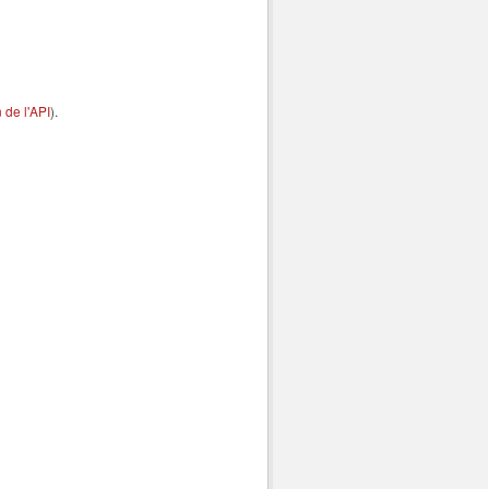
de l'API
).