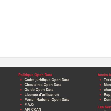
Politique Open Data
Accès à
Cadre juridique Open Data
Text
Circulaires Open Data
Manu
Guide Open Data
char
Licence d'utilisation
Rapp
Portail National Open Data
Dem
F.A.Q
Les Ser
API CKAN