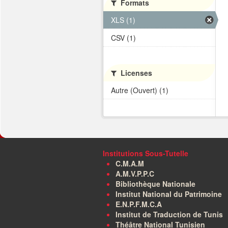
Formats
XLS (1)
CSV (1)
Licenses
Autre (Ouvert) (1)
Institutions Sous-Tutelle
C.M.A.M
A.M.V.P.P.C
Bibliothèque Nationale
Institut National du Patrimoine
E.N.P.F.M.C.A
Institut de Traduction de Tunis
Théâtre National Tunisien