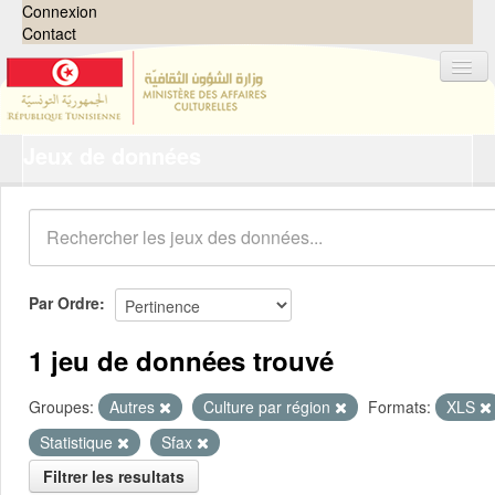
Connexion
Contact
Jeux de données
Jeux de données
Organisations
Groupes
Demandes
0
Par Ordre
À propos
1 jeu de données trouvé
Groupes:
Autres
Culture par région
Formats:
XLS
Statistique
Sfax
Filtrer les resultats