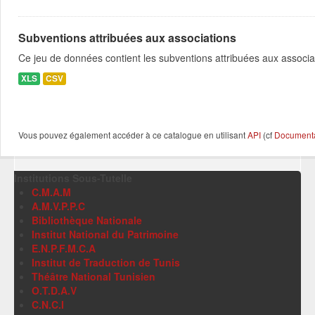
Subventions attribuées aux associations
Ce jeu de données contient les subventions attribuées aux associa
XLS
CSV
Vous pouvez également accéder à ce catalogue en utilisant
API
(cf
Documentat
Institutions Sous-Tutelle
C.M.A.M
A.M.V.P.P.C
Bibliothèque Nationale
Institut National du Patrimoine
E.N.P.F.M.C.A
Institut de Traduction de Tunis
Théâtre National Tunisien
O.T.D.A.V
C.N.C.I