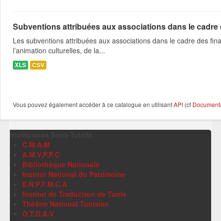
Subventions attribuées aux associations dans le cadre
Les subventions attribuées aux associations dans le cadre des fina
l’animation culturelles, de la...
XLS
CSV
Vous pouvez également accéder à ce catalogue en utilisant
API
(cf
Documentat
Institutions Sous-Tutelle
C.M.A.M
A.M.V.P.P.C
Bibliothèque Nationale
Institut National du Patrimoine
E.N.P.F.M.C.A
Institut de Traduction de Tunis
Théâtre National Tunisien
O.T.D.A.V