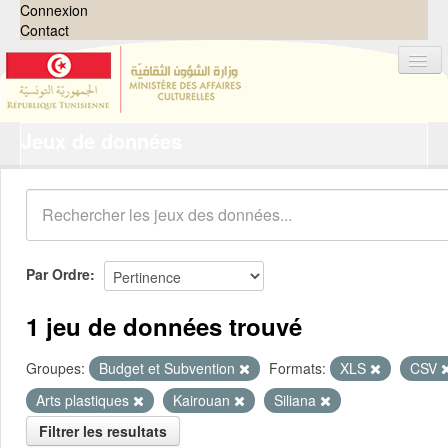
Connexion
Contact
Jeux de données
Jeux de données
Organisations
Groupes
Demandes
0
Par Ordre
À propos
1 jeu de données trouvé
Groupes:
Budget et Subvention
Formats:
XLS
CSV
Arts plastiques
Kairouan
Siliana
Filtrer les resultats