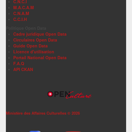
C.N.C.I
M.A.C.A.M
C.N.A.M
C.C.I.H
Politique Open Data
Cadre juridique Open Data
Circulaires Open Data
Guide Open Data
Licence d'utilisation
Portail National Open Data
F.A.Q
API CKAN
Ministère des Affaires Culturelles ©
2026