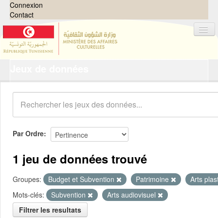
Connexion
Contact
Jeux de données
Jeux de données
Organisations
Groupes
Demandes
0
Par Ordre
À propos
1 jeu de données trouvé
Groupes:
Budget et Subvention
Patrimoine
Arts pla
Mots-clés:
Subvention
Arts audiovisuel
Filtrer les resultats