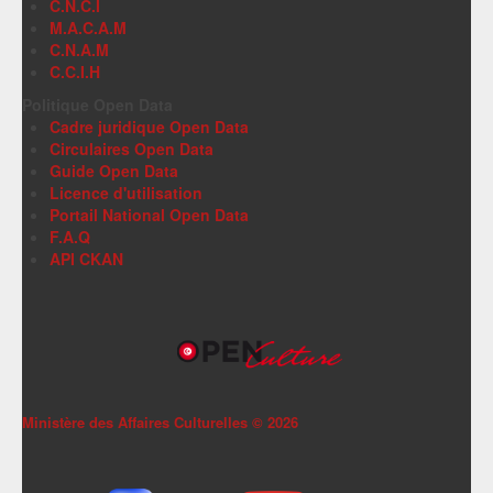
C.N.C.I
M.A.C.A.M
C.N.A.M
C.C.I.H
Politique Open Data
Cadre juridique Open Data
Circulaires Open Data
Guide Open Data
Licence d'utilisation
Portail National Open Data
F.A.Q
API CKAN
Ministère des Affaires Culturelles ©
2026