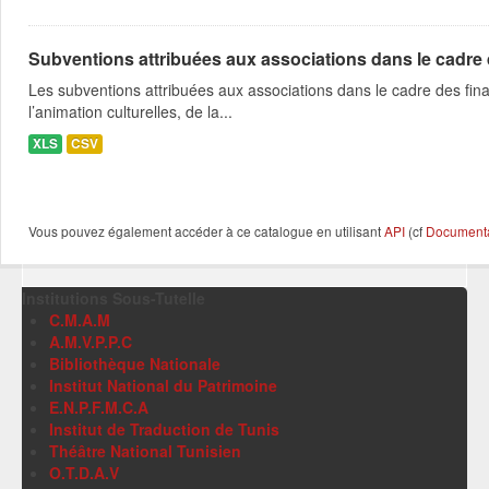
Subventions attribuées aux associations dans le cadre
Les subventions attribuées aux associations dans le cadre des fina
l’animation culturelles, de la...
XLS
CSV
Vous pouvez également accéder à ce catalogue en utilisant
API
(cf
Documentat
Institutions Sous-Tutelle
C.M.A.M
A.M.V.P.P.C
Bibliothèque Nationale
Institut National du Patrimoine
E.N.P.F.M.C.A
Institut de Traduction de Tunis
Théâtre National Tunisien
O.T.D.A.V