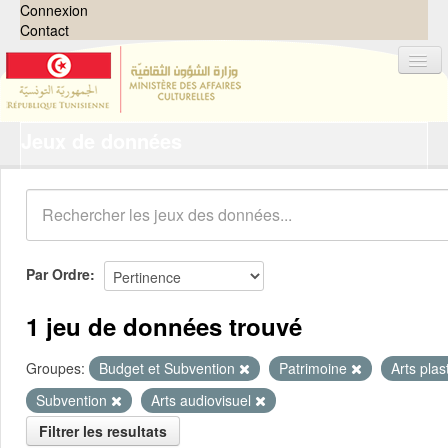
Connexion
Contact
Jeux de données
Jeux de données
Organisations
Groupes
Demandes
0
Par Ordre
À propos
1 jeu de données trouvé
Groupes:
Budget et Subvention
Patrimoine
Arts pla
Subvention
Arts audiovisuel
Filtrer les resultats