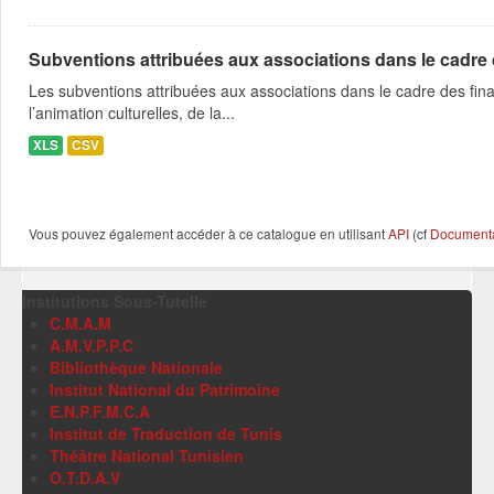
Subventions attribuées aux associations dans le cadre
Les subventions attribuées aux associations dans le cadre des fina
l’animation culturelles, de la...
XLS
CSV
Vous pouvez également accéder à ce catalogue en utilisant
API
(cf
Documentat
Institutions Sous-Tutelle
C.M.A.M
A.M.V.P.P.C
Bibliothèque Nationale
Institut National du Patrimoine
E.N.P.F.M.C.A
Institut de Traduction de Tunis
Théâtre National Tunisien
O.T.D.A.V