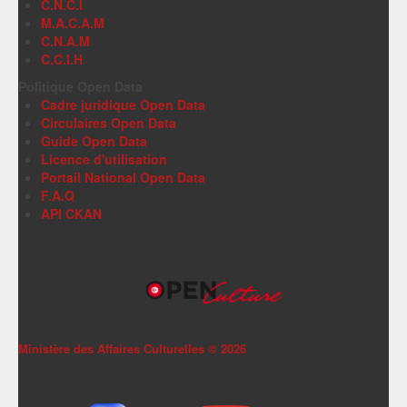
C.N.C.I
M.A.C.A.M
C.N.A.M
C.C.I.H
Politique Open Data
Cadre juridique Open Data
Circulaires Open Data
Guide Open Data
Licence d'utilisation
Portail National Open Data
F.A.Q
API CKAN
Ministère des Affaires Culturelles ©
2026